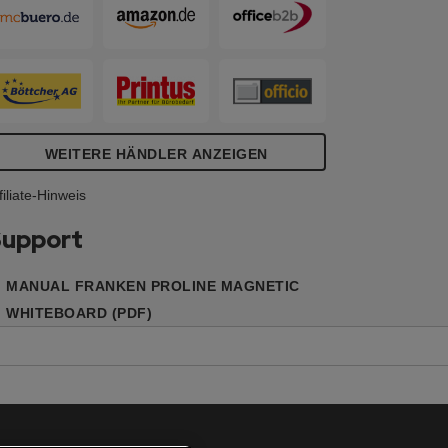
nd kann wahlweise im Hoch- oder
uerformat erfolgen. Lieferung inkl.
ontageschiene, Sicherungshalter,
chrauben und Dübel. Hochwertiger,
ilbereloxierter Aluminium-Systemrahmen
it hellgrauen Kunststoffecken. Die Tafeln
ind auch verwendbar für Stative,
WEITERE HÄNDLER ANZEIGEN
tellwände, Moderationswände der
ROSerie.
filiate-Hinweis
upport
MANUAL FRANKEN PROLINE MAGNETIC
WHITEBOARD (PDF)