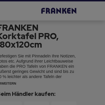
FRANKEN
Korktafel PRO,
180x120cm
efestigen Sie mit Pinnadeln Ihre Notizen,
otos etc. Aufgrund ihrer Leichtbauweise
aben die PRO Tafeln von FRANKEN ein
ußerst geringes Gewicht und sind bis zu
0 % leichter als andere Tafeln der
leichen Größe. Zudem sind sie
RWEITERN
esonders stabil durch ein
ückseitenblech, das schon beim
eim Händler kaufen:
leinsten Format serienmäßig vorhanden
st. Die Montage ist einfach, problemlos