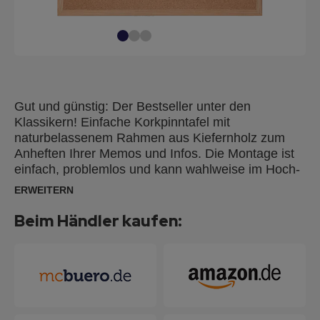
Gut und günstig: Der Bestseller unter den
Klassikern! Einfache Korkpinntafel mit
naturbelassenem Rahmen aus Kiefernholz zum
Anheften Ihrer Memos und Infos. Die Montage ist
einfach, problemlos und kann wahlweise im Hoch-
oder Querformat erfolgen, Lieferung inkl.
ERWEITERN
Schraubhaken.
Beim Händler kaufen: