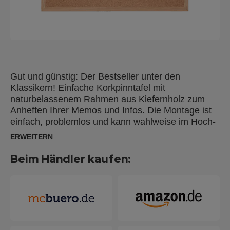
Gut und günstig: Der Bestseller unter den
Klassikern! Einfache Korkpinntafel mit
naturbelassenem Rahmen aus Kiefernholz zum
Anheften Ihrer Memos und Infos. Die Montage ist
einfach, problemlos und kann wahlweise im Hoch-
oder Querformat erfolgen, Lieferung inkl.
ERWEITERN
Schraubhaken.
Beim Händler kaufen: