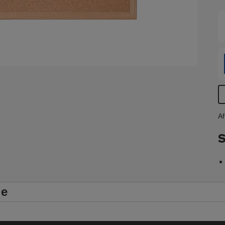
Af
S
le