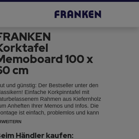
FRANKEN
Korktafel
Memoboard 100 x
60 cm
ut und günstig: Der Bestseller unter den
lassikern! Einfache Korkpinntafel mit
aturbelassenem Rahmen aus Kiefernholz
um Anheften Ihrer Memos und Infos. Die
ontage ist einfach, problemlos und kann
ahlweise im Hoch- oder Querformat
RWEITERN
rfolgen, Lieferung inkl. Schraubhaken.
eim Händler kaufen: