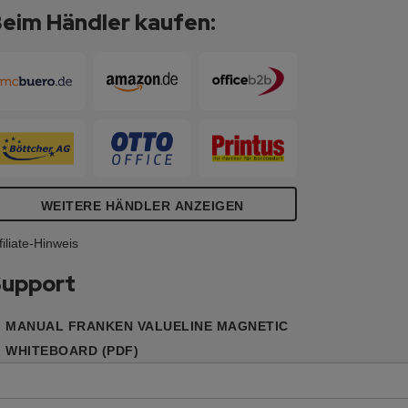
der verdeckt durch die Ecken. Lieferung
eim Händler kaufen:
nkl. Ablageleiste, Spiegelaufhängung,
chrauben und Dübel. Silbereloxierter
luminiumrahmen mit hellgrauen
unststoffecken.
WEITERE HÄNDLER ANZEIGEN
filiate-Hinweis
upport
MANUAL FRANKEN VALUELINE MAGNETIC
WHITEBOARD (PDF)