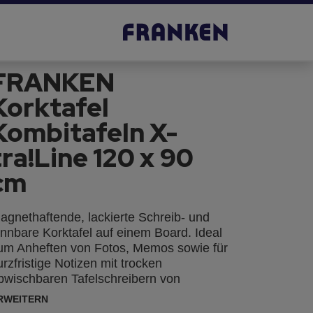
FRANKEN
Korktafel
Kombitafeln X-
tra!Line 120 x 90
cm
agnethaftende, lackierte Schreib- und
innbare Korktafel auf einem Board. Ideal
um Anheften von Fotos, Memos sowie für
urzfristige Notizen mit trocken
bwischbaren Tafelschreibern von
ranken. Montage wahlweise im Hoch-
RWEITERN
der Querformat mit Spiegelaufhängung