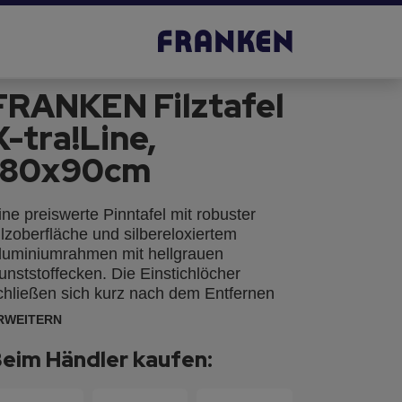
FRANKEN Filztafel
X-tra!Line,
180x90cm
ine preiswerte Pinntafel mit robuster
ilzoberfläche und silbereloxiertem
luminiumrahmen mit hellgrauen
unststoffecken. Die Einstichlöcher
chließen sich kurz nach dem Entfernen
er Pinnadeln wieder. Die Montage mit der
RWEITERN
piegelaufhängung oder verdeckt durch
ie Ecken ist einfach und kann wahlweise
eim Händler kaufen:
m Hoch- oder Querformat erfolgen.