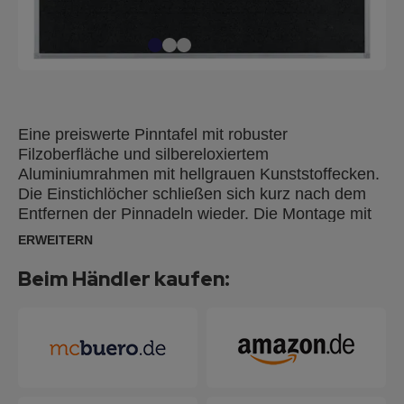
Eine preiswerte Pinntafel mit robuster
Filzoberfläche und silbereloxiertem
Aluminiumrahmen mit hellgrauen Kunststoffecken.
Die Einstichlöcher schließen sich kurz nach dem
Entfernen der Pinnadeln wieder. Die Montage mit
der Spiegelaufhängung oder verdeckt durch die
ERWEITERN
Ecken ist einfach und kann wahlweise im Hoch-
oder Querformat erfolgen.
Beim Händler kaufen: