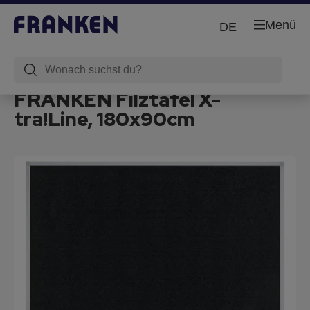
Menü
DE
FRANKEN Filztafel X-
tra!Line, 180x90cm