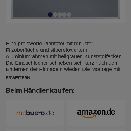
Eine preiswerte Pinntafel mit robuster
Filzoberfläche und silbereloxiertem
Aluminiumrahmen mit hellgrauen Kunststoffecken.
Die Einstichlöcher schließen sich kurz nach dem
Entfernen der Pinnadeln wieder. Die Montage mit
der Spiegelaufhängung oder verdeckt durch die
ERWEITERN
Ecken ist einfach und kann wahlweise im Hoch-
oder Querformat erfolgen.
Beim Händler kaufen: