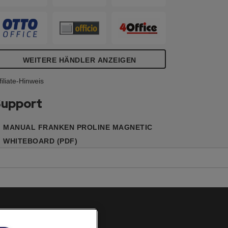
ie Montage ist einfach, problemlos und
ann wahlweise im Hoch- oder
uerformat erfolgen. Mit dem Gleiterset
ind sie auch für das
onferenzschienensystem geeignet.
WEITERE HÄNDLER ANZEIGEN
arantiedauer: 5 Jahre
filiate-Hinweis
upport
MANUAL FRANKEN PROLINE MAGNETIC
WHITEBOARD (PDF)
Cookie Richtlinie