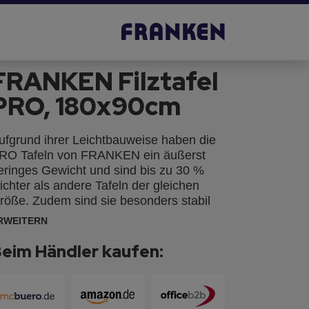
FRANKEN Filztafel
PRO, 180x90cm
ufgrund ihrer Leichtbauweise haben die
RO Tafeln von FRANKEN ein äußerst
eringes Gewicht und sind bis zu 30 %
eichter als andere Tafeln der gleichen
röße. Zudem sind sie besonders stabil
urch ein Rückseitenblech, das schon
RWEITERN
eim kleinsten Format serienmäßig
orhanden ist. Silbereloxierter Aluminium-
eim Händler kaufen:
ystemrahmen mit hellgrauen
unststoffecken, extrem stabiles und
rweiterbares Rahmensystem, inkl.
ontageschiene und Sicherungshalter.