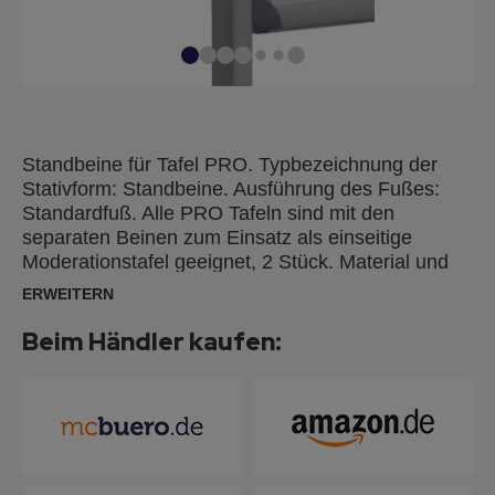
Standbeine für Tafel PRO. Typbezeichnung der
Stativform: Standbeine. Ausführung des Fußes:
Standardfuß. Alle PRO Tafeln sind mit den
separaten Beinen zum Einsatz als einseitige
Moderationstafel geeignet, 2 Stück. Material und
Farbe: Aluminium, silber. Abmessung der
ERWEITERN
Standfläche: 4 x 61 cm. Verpackung: Karton.
Beim Händler kaufen: