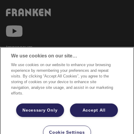
Impressum
We use cookies on our site…
Datenschutzhinweise
We use cookies on our website to enhance your browsing
Datenzugriffsberechtigung
experience by remembering your preferences and repeat
Sicherheitsdatenblätter
visits. By clicking “Accept All Cookies”, you agree to the
storing of cookies on your device to enhance site
Cookie Richtlinie
navigation, analyse site usage, and assist in our marketing
efforts.
Rechtliche Hinweise
Garantiebestimmungen
Necessary Only
Accept All
Site Map
©2026 ACCO Brands
Cookie Settings