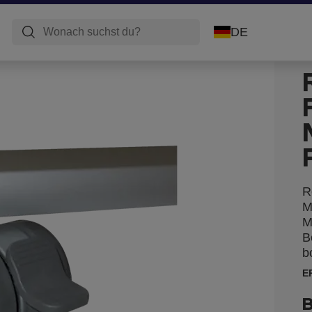
DE
R
M
M
B
b
E
B