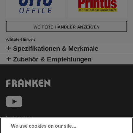
WEITERE HÄNDLER ANZEIGEN
Affiliate-Hinweis
Spezifikationen & Merkmale
Zubehör & Empfehlungen
Impressum
We use cookies on our site…
Datenschutzhinweise