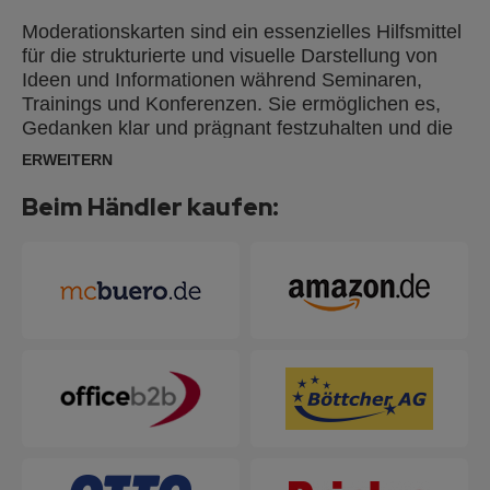
Moderationskarten sind ein essenzielles Hilfsmittel
für die strukturierte und visuelle Darstellung von
Ideen und Informationen während Seminaren,
Trainings und Konferenzen. Sie ermöglichen es,
Gedanken klar und prägnant festzuhalten und die
Interaktion der Teilnehmer zu fördern. Mit
ERWEITERN
Moderationskarten können Inhalte übersichtlich
präsentiert und Diskussionen effektiv unterstützt
Beim Händler kaufen:
werden. Selbstklebende Moderationskarten sind
sofort und ohne Pinnadeln einsetzbar. Die
Klebestreifen auf der Rückseite sorgen dafür, dass
die Karten flach auf jedem beliebigen Untergrund
haften. Moderationskarten aus 100 % Altpapier
hergestellt und mit dem Blauen Engel nach UZ14b
zertifiziert.