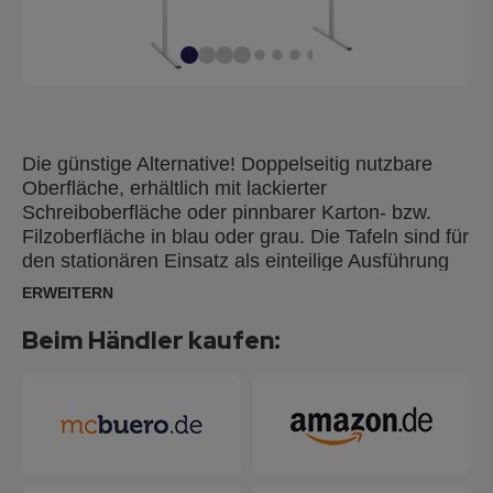
Die günstige Alternative! Doppelseitig nutzbare
Oberfläche, erhältlich mit lackierter
Schreiboberfläche oder pinnbarer Karton- bzw.
Filzoberfläche in blau oder grau. Die Tafeln sind für
den stationären Einsatz als einteilige Ausführung
und für mobile Präsentationen als klappbare
ERWEITERN
Ausführung erhältlich. Leicht, aber robust und
standfest. Standbeine mit geraden Füßen (Tiefe:
Beim Händler kaufen:
56 cm) und Rahmen aus weißem Metall.
Tafelgröße: 150 x 120 cm (HxB). Gesamthöhe: 190
cm.