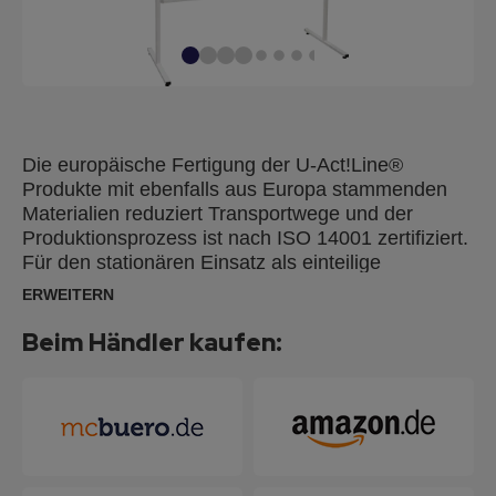
Die europäische Fertigung der U-Act!Line®
Produkte mit ebenfalls aus Europa stammenden
Materialien reduziert Transportwege und der
Produktionsprozess ist nach ISO 14001 zertifiziert.
Für den stationären Einsatz als einteilige
Ausführung und für mobile Präsentationen als
ERWEITERN
klappbare Ausführung. Leicht, aber robust.
Doppelseitig, erhältlich mit Karton- und
Beim Händler kaufen:
Juteoberfläche. Standbeine mit geraden Füßen
und Rahmen aus weißem Metall. Tafelgröße
Standard Version: 150 x 120 cm; Tafelgröße
Klappbare Version: (2x) 75 x 120 cm;
Gesamthöhe: 190 cm.