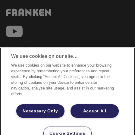
Impressum
We use cookies on our site…
Datenschutzhinweise
We use cookies on our website to enhance your browsing
Datenzugriffsberechtigung
experience by remembering your preferences and repeat
Sicherheitsdatenblätter
visits. By clicking “Accept All Cookies”, you agree to the
storing of cookies on your device to enhance site
Cookie Richtlinie
navigation, analyse site usage, and assist in our marketing
efforts.
Rechtliche Hinweise
Garantiebestimmungen
Necessary Only
Accept All
Site Map
©2026 ACCO Brands
Cookie Settings