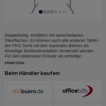
Doppelseitig, erhältlich mit verschiedenen
Oberflächen. Es können auch alle anderen Tafeln
der PRO Serie mit den separaten Beinen als
einseitige Moderationstafeln verwendet werden.
Für den stationären Einsatz als einteilige
Ausführung und für mobile Präsentationen als
ERWEITERN
klappbare Ausführung. Die Tafeln können im Hoch-
oder Querformat eingesetzt werden (Klappbare
Beim Händler kaufen:
Version ausgenommen). Inkl. hochwertigen
Aluminium-Standbeinen mit leicht gebogenen
Füßen (Tiefe: 60 cm) und speziellen
Verbindungselementen, die ein einfaches
Einsetzen und Entfernen der Tafeln ohne
Werkzeug ermöglichen. Tafelgröße Standard