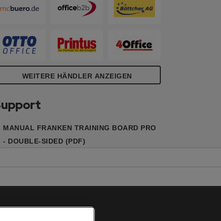
usgenommen). Inkl. hochwertigen
luminium-Standbeinen mit leicht
ebogenen Füßen (Tiefe: 60 cm) und
peziellen Verbindungselementen, die ein
infaches Einsetzen und Entfernen der
afeln ohne Werkzeug ermöglichen.
afelgröße Standard Version: 150 x 120
WEITERE HÄNDLER ANZEIGEN
m; Tafelgröße Klappbare Version: (2x) 75
 120 cm; Gesamthöhe: 190 cm.
upport
MANUAL FRANKEN TRAINING BOARD PRO
- DOUBLE-SIDED (PDF)
Cookie Richtlinie