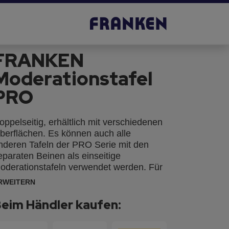
FRANKEN
Moderationstafel
PRO
oppelseitig, erhältlich mit verschiedenen
berflächen. Es können auch alle
nderen Tafeln der PRO Serie mit den
eparaten Beinen als einseitige
oderationstafeln verwendet werden. Für
en stationären Einsatz als einteilige
RWEITERN
usführung und für mobile Präsentationen
ls klappbare Ausführung. Die Tafeln
eim Händler kaufen:
önnen im Hoch- oder Querformat
ingesetzt werden (Klappbare Version