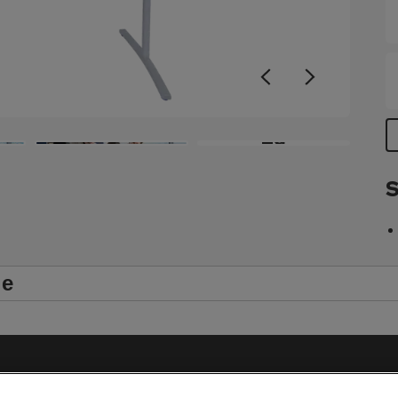
a
A
g
s
e
T
T
+9
c
x
S
le
Impressum