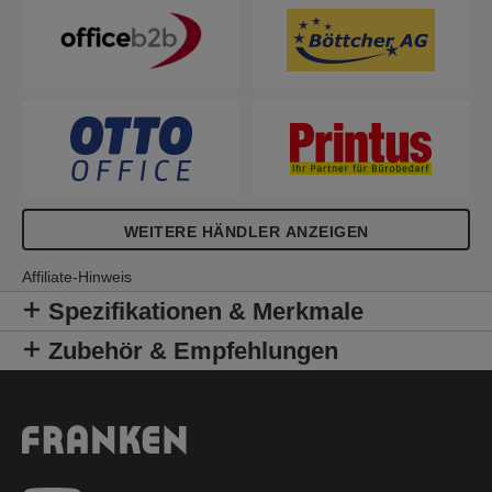
JumboMarker (rot, grün, blau, schwarz), 1 Schere,
1 Kreppband, 1 Klebestift, 300 Pinnadeln mit
Rundkopf, 1 Nadelkissen, 1 Zeigestab
WEITERE HÄNDLER ANZEIGEN
Affiliate-Hinweis
Spezifikationen & Merkmale
Zubehör & Empfehlungen