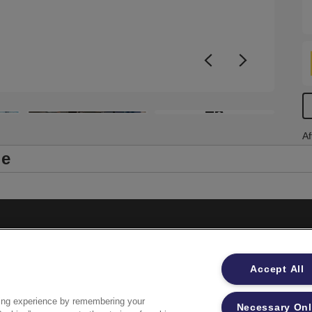
M
h
n
+6
Af
le
Impressum
Accept All
Datenschutzhinweise
Datenzugriffsberechtigung
ing experience by remembering your
Necessary On