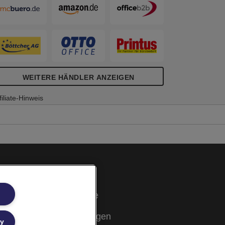
oderationskarten aus 100 % Altpapier
ergestellt und mit dem Blauen Engel
ach UZ14b zertifiziert.
WEITERE HÄNDLER ANZEIGEN
filiate-Hinweis
Cookie Richtlinie
Rechtliche Hinweise
Garantiebestimmungen
ly