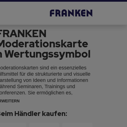
FRANKEN
Moderationskarte
n Wertungssymbol
oderationskarten sind ein essenzielles
ilfsmittel für die strukturierte und visuelle
arstellung von Ideen und Informationen
ährend Seminaren, Trainings und
onferenzen. Sie ermöglichen es,
edanken klar und prägnant festzuhalten
RWEITERN
nd die Interaktion der Teilnehmer zu
ördern. Mit Moderationskarten können
eim Händler kaufen:
nhalte übersichtlich präsentiert und
iskussionen effektiv unterstützt werden.