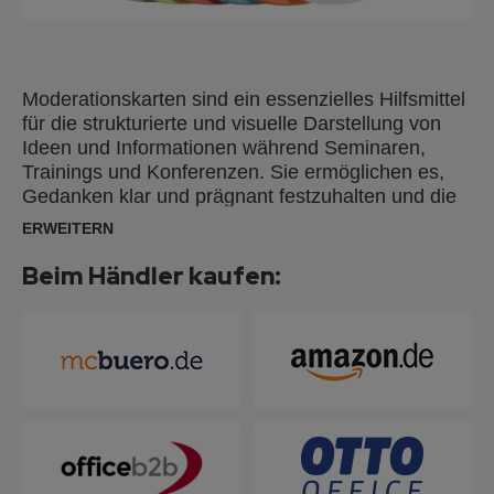
Moderationskarten sind ein essenzielles Hilfsmittel
für die strukturierte und visuelle Darstellung von
Ideen und Informationen während Seminaren,
Trainings und Konferenzen. Sie ermöglichen es,
Gedanken klar und prägnant festzuhalten und die
Interaktion der Teilnehmer zu fördern. Mit
ERWEITERN
Moderationskarten können Inhalte übersichtlich
präsentiert und Diskussionen effektiv unterstützt
Beim Händler kaufen:
werden. Moderationskarten aus 100 % Altpapier
hergestellt und mit dem Blauen Engel nach UZ14b
zertifiziert.