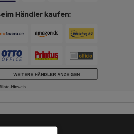
oderationskarten aus 100 % Altpapier
ergestellt und mit dem Blauen Engel
eim Händler kaufen:
ach UZ14b zertifiziert.
WEITERE HÄNDLER ANZEIGEN
filiate-Hinweis
Cookie Richtlinie