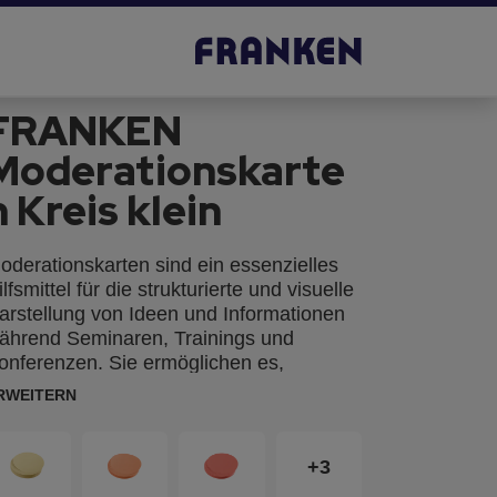
FRANKEN
Moderationskarte
n Kreis klein
oderationskarten sind ein essenzielles
ilfsmittel für die strukturierte und visuelle
arstellung von Ideen und Informationen
ährend Seminaren, Trainings und
onferenzen. Sie ermöglichen es,
edanken klar und prägnant festzuhalten
RWEITERN
nd die Interaktion der Teilnehmer zu
ördern. Mit Moderationskarten können
nhalte übersichtlich präsentiert und
+3
iskussionen effektiv unterstützt werden.