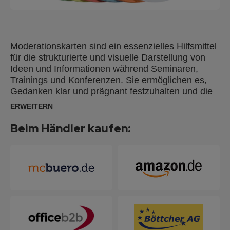
Moderationskarten sind ein essenzielles Hilfsmittel
für die strukturierte und visuelle Darstellung von
Ideen und Informationen während Seminaren,
Trainings und Konferenzen. Sie ermöglichen es,
Gedanken klar und prägnant festzuhalten und die
Interaktion der Teilnehmer zu fördern. Mit
ERWEITERN
Moderationskarten können Inhalte übersichtlich
präsentiert und Diskussionen effektiv unterstützt
Beim Händler kaufen:
werden. Moderationskarten aus 100 % Altpapier
hergestellt und mit dem Blauen Engel nach UZ14b
zertifiziert.