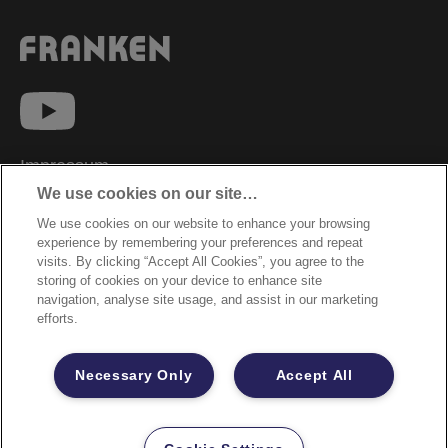
Impressum
We use cookies on our site…
Datenschutzhinweise
We use cookies on our website to enhance your browsing
Datenzugriffsberechtigung
experience by remembering your preferences and repeat
Sicherheitsdatenblätter
visits. By clicking “Accept All Cookies”, you agree to the
storing of cookies on your device to enhance site
Cookie Richtlinie
navigation, analyse site usage, and assist in our marketing
efforts.
Rechtliche Hinweise
Garantiebestimmungen
Necessary Only
Accept All
Site Map
©2026 ACCO Brands