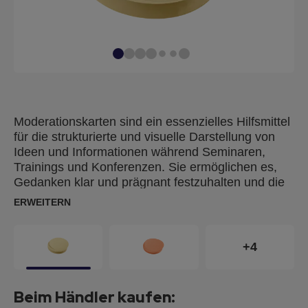
Moderationskarten sind ein essenzielles Hilfsmittel
für die strukturierte und visuelle Darstellung von
Ideen und Informationen während Seminaren,
Trainings und Konferenzen. Sie ermöglichen es,
Gedanken klar und prägnant festzuhalten und die
Interaktion der Teilnehmer zu fördern. Mit
ERWEITERN
Moderationskarten können Inhalte übersichtlich
präsentiert und Diskussionen effektiv unterstützt
werden. Moderationskarten aus 100 % Altpapier
+4
hergestellt und mit dem Blauen Engel nach UZ14b
zertifiziert.
Beim Händler kaufen: