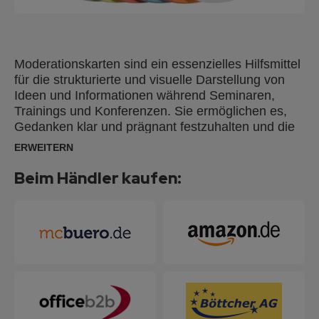
Moderationskarten sind ein essenzielles Hilfsmittel
für die strukturierte und visuelle Darstellung von
Ideen und Informationen während Seminaren,
Trainings und Konferenzen. Sie ermöglichen es,
Gedanken klar und prägnant festzuhalten und die
Interaktion der Teilnehmer zu fördern. Mit
ERWEITERN
Moderationskarten können Inhalte übersichtlich
präsentiert und Diskussionen effektiv unterstützt
Beim Händler kaufen:
werden. Moderationskarten aus 100 % Altpapier
hergestellt und mit dem Blauen Engel nach UZ14b
zertifiziert.