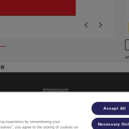
Af
le
Impressum
Datenschutzhinweise
Accept All
Datenzugriffsberechtigung
ing experience by remembering your
Necessary On
Sicherheitsdatenblätter
Cookies”, you agree to the storing of cookies on