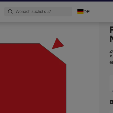
DE
Z
S
er
B