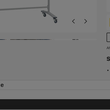
D
l
+8
Af
S
le