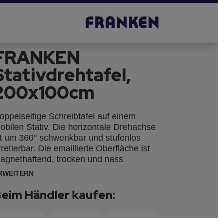
FRANKEN
Stativdrehtafel,
200x100cm
oppelseitige Schreibtafel auf einem
obilen Stativ. Die horizontale Drehachse
st um 360° schwenkbar und stufenlos
rretierbar. Die emaillierte Oberfläche ist
agnethaftend, trocken und nass
bwischbar, sowie beidseitig beschriftbar.
RWEITERN
udem kratzfest, lösungsmittelbeständig
nd mit 25 Jahren Oberflächengarantie.
eim Händler kaufen:
it integrierter Ablageleiste und vier
oppellenkrollen (davon zwei feststellbar).