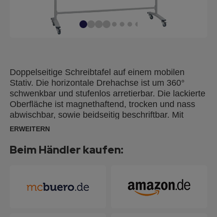
Doppelseitige Schreibtafel auf einem mobilen
Stativ. Die horizontale Drehachse ist um 360°
schwenkbar und stufenlos arretierbar. Die lackierte
Oberfläche ist magnethaftend, trocken und nass
abwischbar, sowie beidseitig beschriftbar. Mit
integrierter Ablageleiste und vier Doppellenkrollen
ERWEITERN
(davon zwei feststellbar). Das Gestell und der
Rahmen sind aus lichtgrauem Metall.
Beim Händler kaufen: