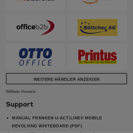
gesamten Produktlebenszyklus gewährleistet. Die
europäische Fertigung mit ebenfalls aus Europa
stammenden Materialien reduziert Transportwege
und der Produktionsprozess ist nach ISO 14001
zertifiziert. 5 Jahre Herstellergarantie.
WEITERE HÄNDLER ANZEIGEN
Affiliate-Hinweis
Support
MANUAL FRANKEN U-ACT!LINE® MOBILE
REVOLVING WHITEBOARD (PDF)