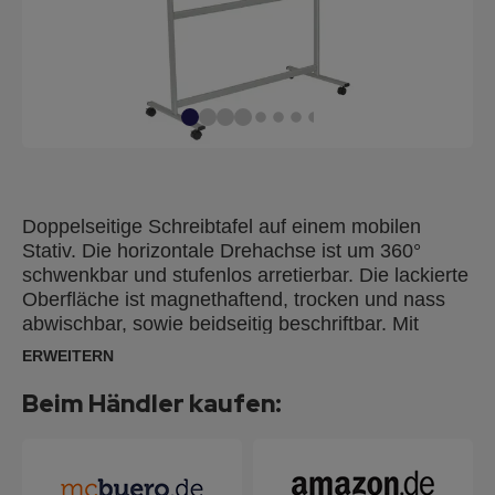
Doppelseitige Schreibtafel auf einem mobilen
Stativ. Die horizontale Drehachse ist um 360°
schwenkbar und stufenlos arretierbar. Die lackierte
Oberfläche ist magnethaftend, trocken und nass
abwischbar, sowie beidseitig beschriftbar. Mit
integrierter Ablageleiste und vier Doppellenkrollen
ERWEITERN
(davon zwei feststellbar). Das Gestell und der
Rahmen sind aus silbereloxiertem Aluminium.
Beim Händler kaufen:
Unsere U-Act!Line® Mobilen Whiteboards tragen
das weltweit anerkannte EU-Umweltzeichen, das
für herausragende Umweltleistungen steht und
eine geringere Umweltbelastung während des