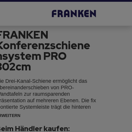
FRANKEN
Konferenzschiene
nsystem PRO
302cm
ie Drei-Kanal-Schiene ermöglicht das
bereinanderschieben von PRO-
andtafeln zur raumsparenden
räsentation auf mehreren Ebenen. Die fix
ontierte Systemleiste trägt die hinteren
afeln, plus flexibel bestückbare
RWEITERN
ystemelemente in den zwei
orgelagerten Laufkanälen. Durch das
eim Händler kaufen: