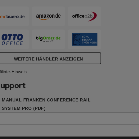
peziell entwickelte Gleiterset kann das
omplette Programm der PRO Serie mit
em Schienensystem kombiniert werden.
nkl. magnethaftender Sichtblende, unterer
chutzschiene (5,7cm hoch) und
ontagematerial.
WEITERE HÄNDLER ANZEIGEN
filiate-Hinweis
upport
MANUAL FRANKEN CONFERENCE RAIL
SYSTEM PRO (PDF)