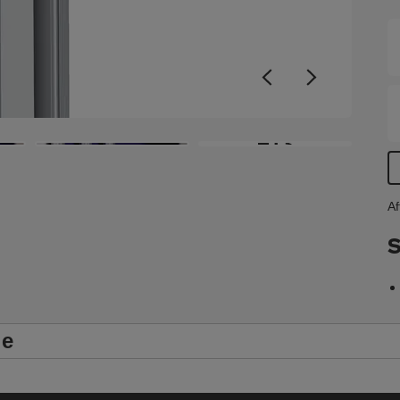
s
k
d
I
S
M
+13
Af
S
le