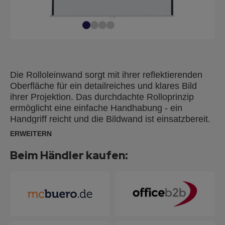
Die Rolloleinwand sorgt mit ihrer reflektierenden
Oberfläche für ein detailreiches und klares Bild
ihrer Projektion. Das durchdachte Rolloprinzip
ermöglicht eine einfache Handhabung - ein
Handgriff reicht und die Bildwand ist einsatzbereit.
Oberfläche aus beschichtetem, mattweißem
ERWEITERN
Gewebetuch mit schwarzer Umrandung für den
sauberen Bildabschluss und kontrastsichere
Beim Händler kaufen:
Projektion.