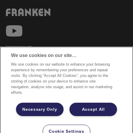
Impressum
We use cookies on our site…
Datenschutzhinweise
We use cookies on our website to enhance your browsing
Datenzugriffsberechtigung
experience by remembering your preferences and repeat
Sicherheitsdatenblätter
visits. By clicking “Accept All Cookies”, you agree to the
storing of cookies on your device to enhance site
Cookie Richtlinie
navigation, analyse site usage, and assist in our marketing
efforts.
Rechtliche Hinweise
Garantiebestimmungen
Necessary Only
Accept All
Site Map
©2026 ACCO Brands
Cookie Settings