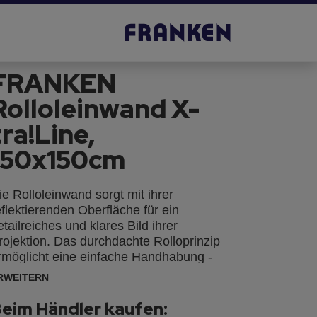
FRANKEN
Rolloleinwand X-
tra!Line,
150x150cm
ie Rolloleinwand sorgt mit ihrer
eflektierenden Oberfläche für ein
etailreiches und klares Bild ihrer
rojektion. Das durchdachte Rolloprinzip
rmöglicht eine einfache Handhabung -
in Handgriff reicht und die Bildwand ist
RWEITERN
insatzbereit. Oberfläche aus
eschichtetem, mattweißem Gewebetuch
eim Händler kaufen: