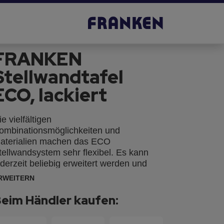
FRANKEN
Stellwandtafel
ECO, lackiert
ie vielfältigen
ombinationsmöglichkeiten und
aterialien machen das ECO
tellwandsystem sehr flexibel. Es kann
ederzeit beliebig erweitert werden und
ässt sich in nahezu jedem Winkel
RWEITERN
ufstellen. Die robuste Verarbeitung macht
en Einsatz auch in Lager- und
eim Händler kaufen:
roduktionsbereichen auf Dauer möglich.
deal für den Einsatz bei