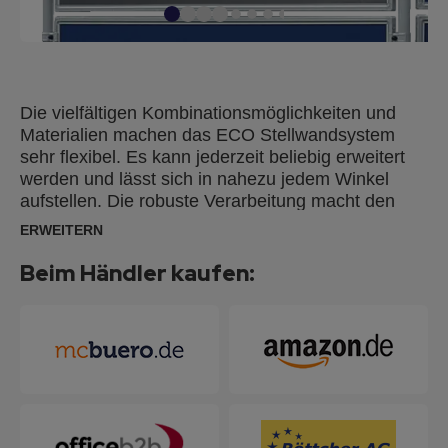
Die vielfältigen Kombinationsmöglichkeiten und
Materialien machen das ECO Stellwandsystem
sehr flexibel. Es kann jederzeit beliebig erweitert
werden und lässt sich in nahezu jedem Winkel
aufstellen. Die robuste Verarbeitung macht den
Einsatz auch in Lager- und Produktionsbereichen
ERWEITERN
auf Dauer möglich. Ideal für den Einsatz bei
Messepräsentationen, Ausstellungen, im
Beim Händler kaufen:
Empfangsbereich, bei Kongressen und sonstigen
Veranstaltungen oder im TQM- und
Zertifizierungsbereich. Es ist als Raumteiler
genauso geeignet, wie auch als Präsentations-
oder Informationswand. Die Tafeln haben einen
silbereloxierten Aluminiumrahmen, sind beidseitig
verwendbar und werden inkl. Befestigungsadapter
geliefert. Die Säulen müssen separat bestellt