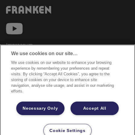
Impressum
We use cookies on our site…
Datenschutzhinweise
We use cookies on our website to enhance your browsing
Datenzugriffsberechtigung
experience by remembering your preferences and repeat
Sicherheitsdatenblätter
visits. By clicking “Accept All Cookies”, you agree to the
storing of cookies on your device to enhance site
Cookie Richtlinie
navigation, analyse site usage, and assist in our marketing
efforts.
Rechtliche Hinweise
Garantiebestimmungen
Necessary Only
Accept All
Site Map
©2026 ACCO Brands
Cookie Settings