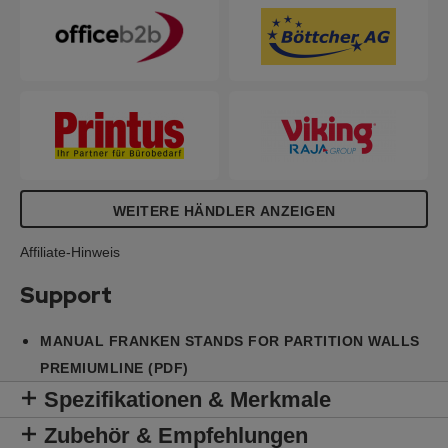
verwendbar und werden inkl. Befestigungsadapter
geliefert. Die Säulen müssen separat bestellt
werden (Bei Einzelaufstellung: Anzahl der Tafeln x
2 / bei Verkettung: Anzahl der Tafeln + 1).
WEITERE HÄNDLER ANZEIGEN
Affiliate-Hinweis
Support
MANUAL FRANKEN STANDS FOR PARTITION WALLS
PREMIUMLINE (PDF)
Spezifikationen & Merkmale
Zubehör & Empfehlungen