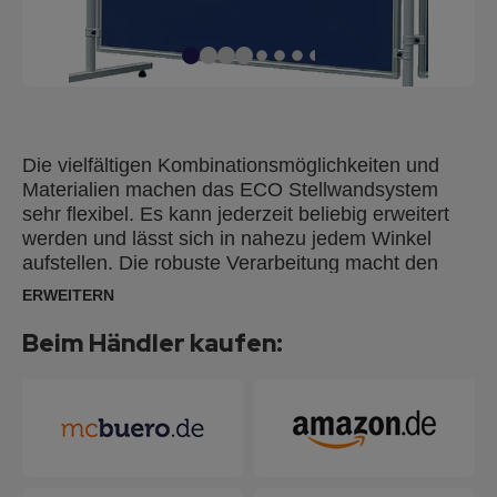
Die vielfältigen Kombinationsmöglichkeiten und
Materialien machen das ECO Stellwandsystem
sehr flexibel. Es kann jederzeit beliebig erweitert
werden und lässt sich in nahezu jedem Winkel
aufstellen. Die robuste Verarbeitung macht den
Einsatz auch in Lager- und Produktionsbereichen
ERWEITERN
auf Dauer möglich. Ideal für den Einsatz bei
Messepräsentationen, Ausstellungen, im
Beim Händler kaufen:
Empfangsbereich, bei Kongressen und sonstigen
Veranstaltungen oder im TQM- und
Zertifizierungsbereich. Es ist als Raumteiler
genauso geeignet, wie auch als Präsentations-
oder Informationswand. Die Tafeln haben einen
silbereloxierten Aluminiumrahmen, sind beidseitig