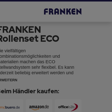
FRANKEN
Rollenset ECO
ie vielfältigen
ombinationsmöglichkeiten und
aterialien machen das ECO
tellwandsystem sehr flexibel. Es kann
ederzeit beliebig erweitert werden und
ässt sich in nahezu jedem Winkel
RWEITERN
ufstellen. Die robuste Verarbeitung macht
en Einsatz auch in Lager- und
eim Händler kaufen:
roduktionsbereichen auf Dauer möglich.
deal für den Einsatz bei
essepräsentationen, Ausstellungen, im
mpfangsbereich, bei Kongressen und