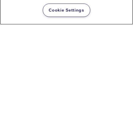
Cookie Settings
FRANKEN Posterrahmen Security
A4 mit Aluminium Klemmprofil
35 mm Abschließbar
MEHR ANZEIGEN
KAUFOPTIONEN