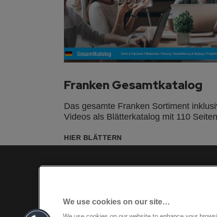
Franken Gesamtkatalog
Das gesamte Franken Sortiment inklusi
Videos als Blätterkatalog mit 110 Seite
HIER BLÄTTERN
We use cookies on our site…
We use cookies on our website to enhance your brows