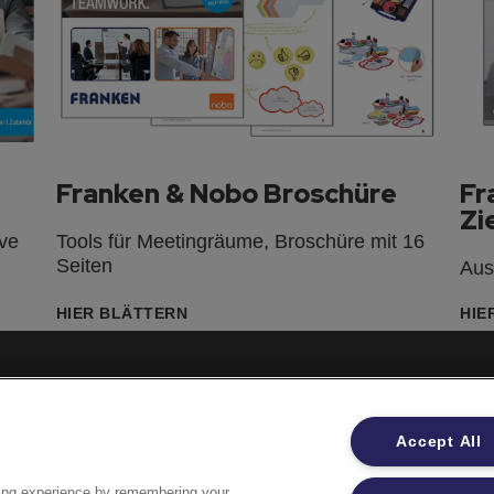
Franken & Nobo Broschüre
Fr
Zi
ve
Tools für Meetingräume, Broschüre mit 16
n
Seiten
Aus
HIER BLÄTTERN
HIE
Impressum
Accept All
Datenschutzhinweise
Datenzugriffsberechtigung
ing experience by remembering your