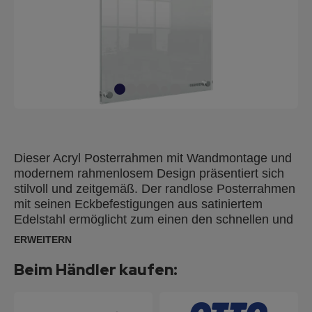
Dieser Acryl Posterrahmen mit Wandmontage und
modernem rahmenlosem Design präsentiert sich
stilvoll und zeitgemäß. Der randlose Posterrahmen
mit seinen Eckbefestigungen aus satiniertem
Edelstahl ermöglicht zum einen den schnellen und
einfachen Austausch der Motive im Quer- und
ERWEITERN
Hochformat und zum anderen schützt er diese vor
äußeren Einflüssen. Die leicht abwischbare
Beim Händler kaufen:
Acryloberfläche macht diesen Posterrahmen zu
einer idealen Lösung für die Anzeige von
temporären oder permanenten Schildern, Motiven