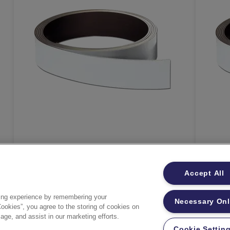
FRANKEN Magnetband /
FRA
e
Lagerschild als Rollenware
Lag
Accept All
MEHR ANZEIGEN
ing experience by remembering your
Necessary On
Cookies”, you agree to the storing of cookies on
age, and assist in our marketing efforts.
KAUFOPTIONEN
Cookie Settin