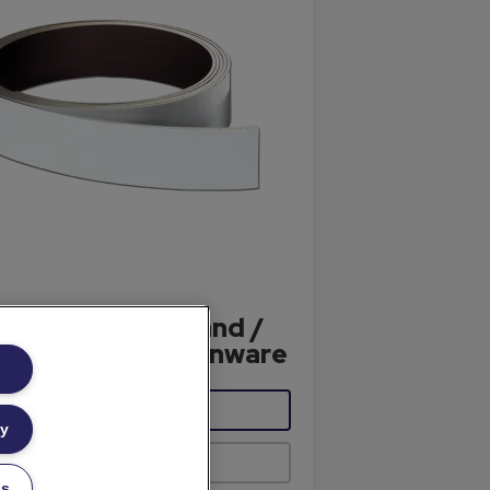
NKEN Magnetband /
erschild als Rollenware
MEHR ANZEIGEN
ly
KAUFOPTIONEN
gs